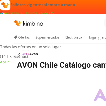
Folletos vigentes siempre a mano
Agregar a Chrome - GRATIS
App de Kimbino
Ofertas
Supermercados
Electrónica
Hogar y jard
Todas las ofertas en un solo lugar
Avon
(14,1 k reseñas)
Abrir
AVON Chile Catálogo cam