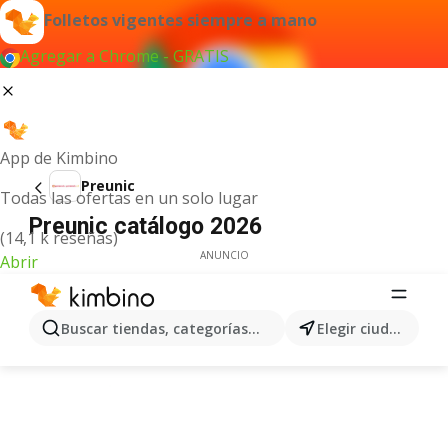
Folletos vigentes siempre a mano
Agregar a Chrome - GRATIS
App de Kimbino
Preunic
Todas las ofertas en un solo lugar
Preunic catálogo 2026
(14,1 k reseñas)
ANUNCIO
Abrir
Buscar tiendas, categorías, productos...
Elegir ciudad