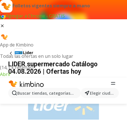
Folletos vigentes siempre a mano
Agregar a Chrome - GRATIS
App de Kimbino
Lider
Todas las ofertas en un solo lugar
LIDER supermercado Catálogo
(14,1 k reseñas)
04.08.2026 | Ofertas hoy
Abrir
ANUNCIO
Buscar tiendas, categorías, productos...
Elegir ciudad