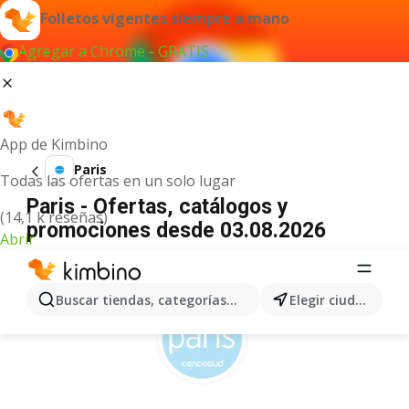
Folletos vigentes siempre a mano
Agregar a Chrome - GRATIS
App de Kimbino
Paris
Todas las ofertas en un solo lugar
Paris - Ofertas, catálogos y
(14,1 k reseñas)
promociones desde 03.08.2026
Abrir
ANUNCIO
Buscar tiendas, categorías, productos...
Elegir ciudad