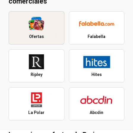
comerciales
Ofertas
Falabella
Ripley
Hites
La Polar
Abcdin