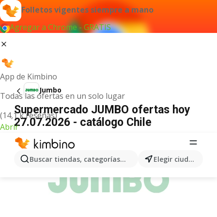
Folletos vigentes siempre a mano
Agregar a Chrome - GRATIS
App de Kimbino
Jumbo
Todas las ofertas en un solo lugar
Supermercado JUMBO ofertas hoy
(14,1 k reseñas)
27.07.2026 - catálogo Chile
Abrir
ANUNCIO
Buscar tiendas, categorías, productos...
Elegir ciudad