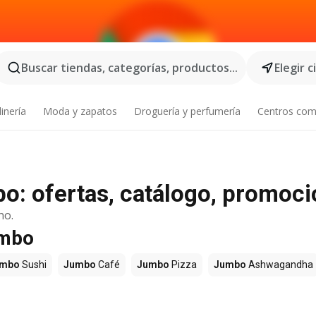
Buscar tiendas, categorías, productos...
Elegir 
inería
Moda y zapatos
Droguería y perfumería
Centros com
o: ofertas, catálogo, promoc
no.
umbo
umbo
Sushi
Jumbo
Café
Jumbo
Pizza
Jumbo
Ashwagandha