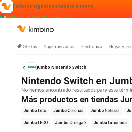
Folletos vigentes siempre a mano
Agregar a Chrome - GRATIS
Ofertas
Supermercados
Electrónica
Hogar y jard
Jumbo Nintendo Switch
Nintendo Switch en Jumb
No hemos encontrado resultados para este térmi
Más productos en tiendas J
Jumbo
Loto
Jumbo
Coronas
Jumbo
Noticias
J
Jumbo
LEGO
Jumbo
Omega 3
Jumbo
Limonada