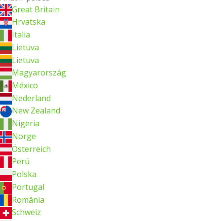
Great Britain
Hrvatska
Italia
Lietuva
Lietuva
Magyarország
México
Nederland
New Zealand
Nigeria
Norge
Österreich
Perú
Polska
Portugal
România
Schweiz