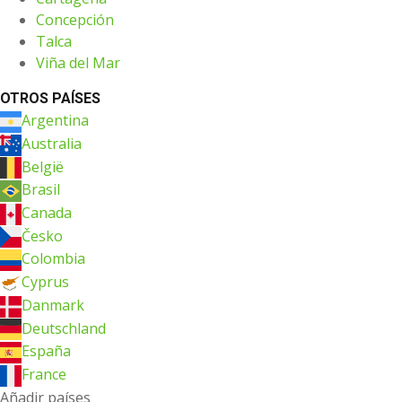
Concepción
Talca
Viña del Mar
OTROS PAÍSES
Argentina
Australia
België
Brasil
Canada
Česko
Colombia
Cyprus
Danmark
Deutschland
España
France
Añadir países