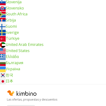
Slovenija
Slovensko
South Africa
Srbija
Suomi
Sverige
Türkiye
United Arab Emirates
United States
Ελλάδα
България
Україна
한국
日本
Las ofertas, propuestas y descuentos