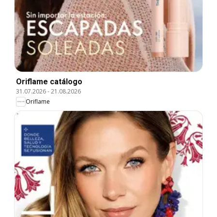
Oriflame catálogo
31.07.2026
-
21.08.2026
Oriflame