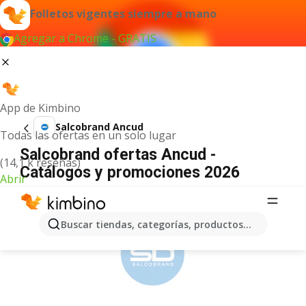
Folletos vigentes siempre a mano
Agregar a Chrome - GRATIS
App de Kimbino
Salcobrand Ancud
Todas las ofertas en un solo lugar
Salcobrand ofertas Ancud -
(14,1 k reseñas)
Catálogos y promociones 2026
Abrir
ANUNCIO
Buscar tiendas, categorías, productos...