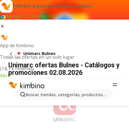
Folletos vigentes siempre a mano
Agregar a Chrome - GRATIS
App de Kimbino
Unimarc Bulnes
Todas las ofertas en un solo lugar
Unimarc ofertas Bulnes - Catálogos y
(14,1 k reseñas)
promociones 02.08.2026
Abrir
ANUNCIO
Buscar tiendas, categorías, productos...