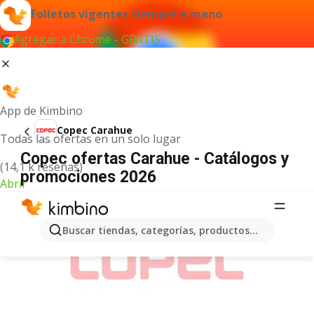
Folletos vigentes siempre a mano
Agregar a Chrome - GRATIS
App de Kimbino
Copec Carahue
Todas las ofertas en un solo lugar
Copec ofertas Carahue - Catálogos y
(14,1 k reseñas)
promociones 2026
Abrir
ANUNCIO
Buscar tiendas, categorías, productos...