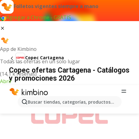
Folletos vigentes siempre a mano
Agregar a Chrome - GRATIS
App de Kimbino
Copec Cartagena
Todas las ofertas en un solo lugar
Copec ofertas Cartagena - Catálogos
(14,1 k reseñas)
y promociones 2026
Abrir
ANUNCIO
Buscar tiendas, categorías, productos...