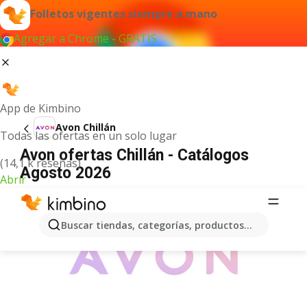
Folletos vigentes siempre a mano
Agregar a Chrome - GRATIS
App de Kimbino
Avon Chillán
Todas las ofertas en un solo lugar
Avon ofertas Chillán - Catálogos
(14,1 k reseñas)
Agosto 2026
Abrir
ANUNCIO
Buscar tiendas, categorías, productos...