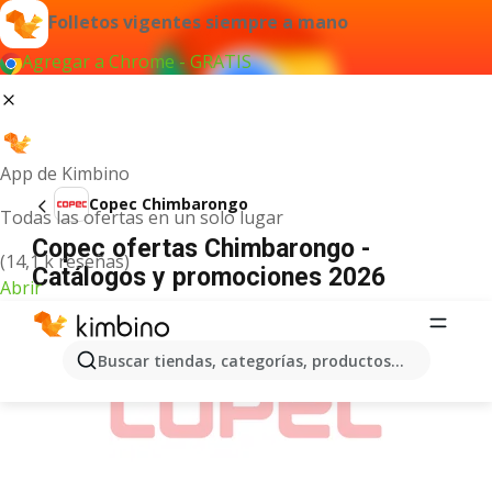
Folletos vigentes siempre a mano
Agregar a Chrome - GRATIS
App de Kimbino
Copec Chimbarongo
Todas las ofertas en un solo lugar
Copec ofertas Chimbarongo -
(14,1 k reseñas)
Catálogos y promociones 2026
Abrir
ANUNCIO
Buscar tiendas, categorías, productos...