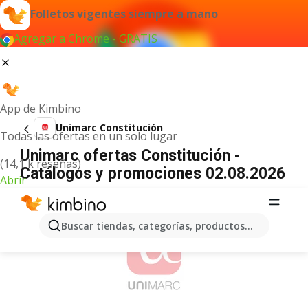
Folletos vigentes siempre a mano
Agregar a Chrome - GRATIS
App de Kimbino
Unimarc Constitución
Todas las ofertas en un solo lugar
Unimarc ofertas Constitución -
(14,1 k reseñas)
Catálogos y promociones 02.08.2026
Abrir
ANUNCIO
Buscar tiendas, categorías, productos...