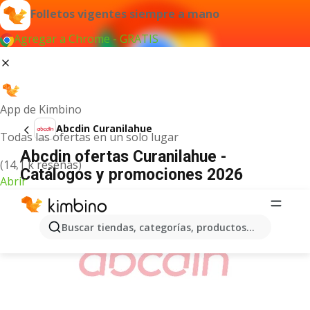
Folletos vigentes siempre a mano
Agregar a Chrome - GRATIS
App de Kimbino
Abcdin Curanilahue
Todas las ofertas en un solo lugar
Abcdin ofertas Curanilahue -
(14,1 k reseñas)
Catálogos y promociones 2026
Abrir
ANUNCIO
Buscar tiendas, categorías, productos...