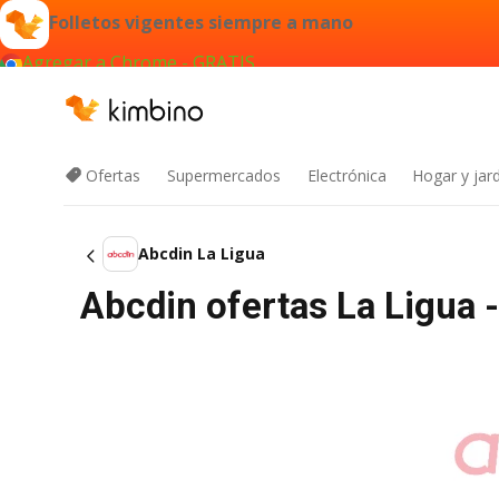
Folletos vigentes siempre a mano
Agregar a Chrome - GRATIS
Ofertas
Supermercados
Electrónica
Hogar y jard
Abcdin La Ligua
Abcdin ofertas La Ligua 