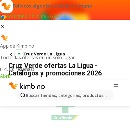
Folletos vigentes siempre a mano
Agregar a Chrome - GRATIS
App de Kimbino
Cruz Verde La Ligua
Todas las ofertas en un solo lugar
Cruz Verde ofertas La Ligua -
(14,1 k reseñas)
Catálogos y promociones 2026
Abrir
ANUNCIO
Buscar tiendas, categorías, productos...