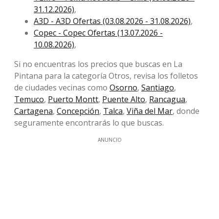
31.12.2026)
,
A3D - A3D Ofertas (03.08.2026 - 31.08.2026)
,
Copec - Copec Ofertas (13.07.2026 -
10.08.2026)
,
Si no encuentras los precios que buscas en La
Pintana para la categoría Otros, revisa los folletos
de ciudades vecinas como
Osorno
,
Santiago
,
Temuco
,
Puerto Montt
,
Puente Alto
,
Rancagua
,
Cartagena
,
Concepción
,
Talca
,
Viña del Mar
, donde
seguramente encontrarás lo que buscas.
ANUNCIO