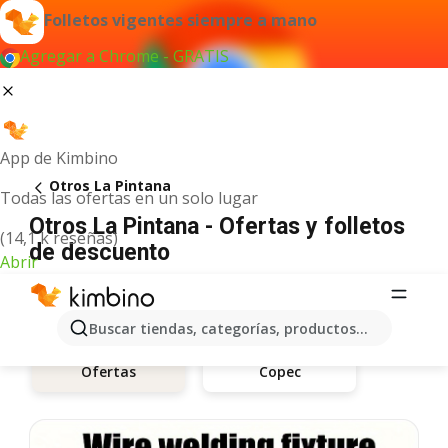
Folletos vigentes siempre a mano
Agregar a Chrome - GRATIS
App de Kimbino
Otros La Pintana
Todas las ofertas en un solo lugar
Otros La Pintana - Ofertas y folletos
(14,1 k reseñas)
de descuento
Abrir
Buscar tiendas, categorías, productos...
Copec
Ofertas