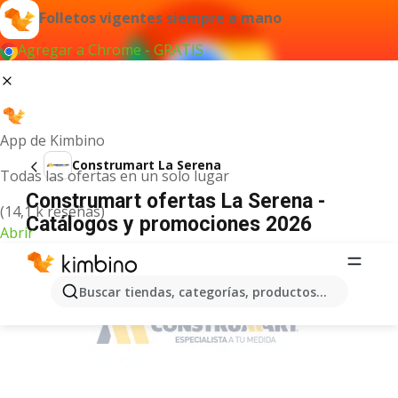
Folletos vigentes siempre a mano
Agregar a Chrome - GRATIS
App de Kimbino
Construmart La Serena
Todas las ofertas en un solo lugar
Construmart ofertas La Serena -
(14,1 k reseñas)
Catálogos y promociones 2026
Abrir
ANUNCIO
Buscar tiendas, categorías, productos...