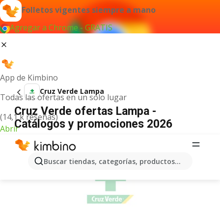
Folletos vigentes siempre a mano
Agregar a Chrome - GRATIS
App de Kimbino
Cruz Verde Lampa
Todas las ofertas en un solo lugar
Cruz Verde ofertas Lampa -
(14,1 k reseñas)
Catálogos y promociones 2026
Abrir
ANUNCIO
Buscar tiendas, categorías, productos...