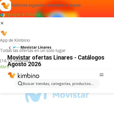
Folletos vigentes siempre a mano
Agregar a Chrome - GRATIS
App de Kimbino
Movistar Linares
Todas las ofertas en un solo lugar
Movistar ofertas Linares - Catálogos
(14,1 k reseñas)
Agosto 2026
Abrir
ANUNCIO
Buscar tiendas, categorías, productos...