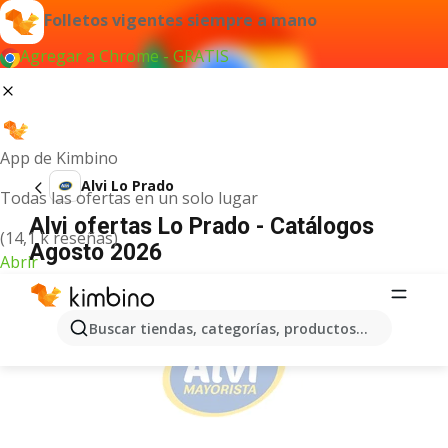
Folletos vigentes siempre a mano
Agregar a Chrome - GRATIS
App de Kimbino
Alvi Lo Prado
Todas las ofertas en un solo lugar
Alvi ofertas Lo Prado - Catálogos
(14,1 k reseñas)
Agosto 2026
Abrir
ANUNCIO
Buscar tiendas, categorías, productos...