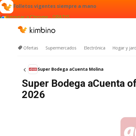
Folletos vigentes siempre a mano
Agregar a Chrome - GRATIS
Ofertas
Supermercados
Electrónica
Hogar y jard
Super Bodega aCuenta Molina
Super Bodega aCuenta of
2026