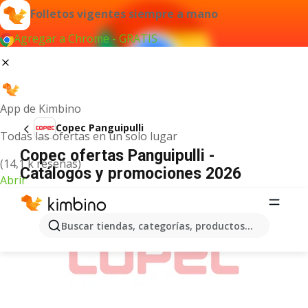
Folletos vigentes siempre a mano
Agregar a Chrome - GRATIS
App de Kimbino
Copec Panguipulli
Todas las ofertas en un solo lugar
Copec ofertas Panguipulli -
(14,1 k reseñas)
Catálogos y promociones 2026
Abrir
ANUNCIO
Buscar tiendas, categorías, productos...