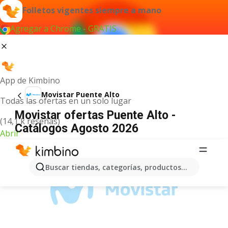
Folletos vigentes siempre a mano
Agregar a Chrome - GRATIS
App de Kimbino
Movistar Puente Alto
Todas las ofertas en un solo lugar
Movistar ofertas Puente Alto -
(14,1 k reseñas)
Catálogos Agosto 2026
Abrir
ANUNCIO
Buscar tiendas, categorías, productos...