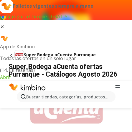
Folletos vigentes siempre a mano
Agregar a Chrome - GRATIS
App de Kimbino
Super Bodega aCuenta Purranque
Todas las ofertas en un solo lugar
Super Bodega aCuenta ofertas
(14,1 k reseñas)
Purranque - Catálogos Agosto 2026
Abrir
ANUNCIO
Buscar tiendas, categorías, productos...