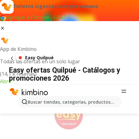
Folletos vigentes siempre a mano
Agregar a Chrome - GRATIS
App de Kimbino
Easy Quilpué
Todas las ofertas en un solo lugar
Easy ofertas Quilpué - Catálogos y
(14,1 k reseñas)
promociones 2026
Abrir
ANUNCIO
Buscar tiendas, categorías, productos...