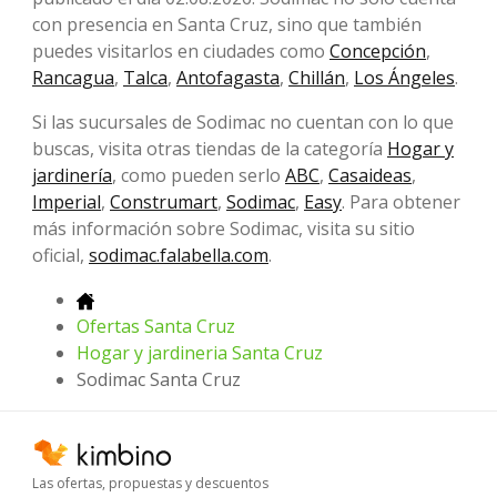
con presencia en Santa Cruz, sino que también
puedes visitarlos en ciudades como
Concepción
,
Rancagua
,
Talca
,
Antofagasta
,
Chillán
,
Los Ángeles
.
Si las sucursales de Sodimac no cuentan con lo que
buscas, visita otras tiendas de la categoría
Hogar y
jardinería
, como pueden serlo
ABC
,
Casaideas
,
Imperial
,
Construmart
,
Sodimac
,
Easy
. Para obtener
más información sobre Sodimac, visita su sitio
oficial,
sodimac.falabella.com
.
Ofertas Santa Cruz
Hogar y jardineria Santa Cruz
Sodimac Santa Cruz
Las ofertas, propuestas y descuentos