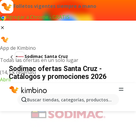
Folletos vigentes siempre a mano
Agregar a Chrome - GRATIS
App de Kimbino
Sodimac Santa Cruz
Todas las ofertas en un solo lugar
Sodimac ofertas Santa Cruz -
(14,1 k reseñas)
Catálogos y promociones 2026
Abrir
ANUNCIO
Buscar tiendas, categorías, productos...