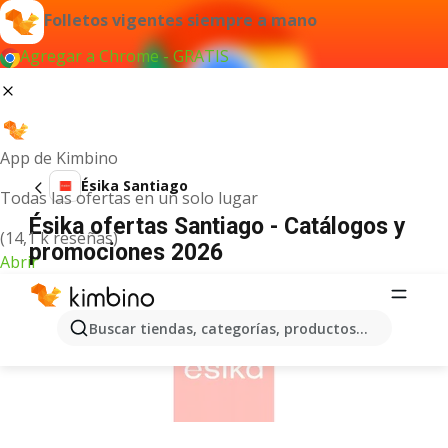
Folletos vigentes siempre a mano
Agregar a Chrome - GRATIS
App de Kimbino
Ésika Santiago
Todas las ofertas en un solo lugar
Ésika ofertas Santiago - Catálogos y
(14,1 k reseñas)
promociones 2026
Abrir
ANUNCIO
Buscar tiendas, categorías, productos...