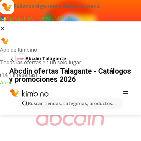
Folletos vigentes siempre a mano
Agregar a Chrome - GRATIS
App de Kimbino
Abcdin Talagante
Todas las ofertas en un solo lugar
Abcdin ofertas Talagante - Catálogos
(14,1 k reseñas)
y promociones 2026
Abrir
ANUNCIO
Buscar tiendas, categorías, productos...