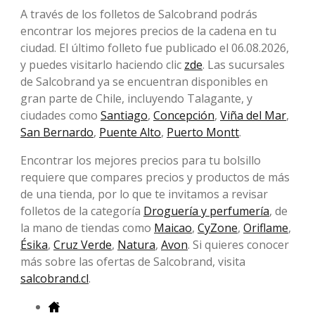
A través de los folletos de Salcobrand podrás
encontrar los mejores precios de la cadena en tu
ciudad. El último folleto fue publicado el 06.08.2026,
y puedes visitarlo haciendo clic
zde
. Las sucursales
de Salcobrand ya se encuentran disponibles en
gran parte de Chile, incluyendo Talagante, y
ciudades como
Santiago
,
Concepción
,
Viña del Mar
,
San Bernardo
,
Puente Alto
,
Puerto Montt
.
Encontrar los mejores precios para tu bolsillo
requiere que compares precios y productos de más
de una tienda, por lo que te invitamos a revisar
folletos de la categoría
Droguería y perfumería
, de
la mano de tiendas como
Maicao
,
CyZone
,
Oriflame
,
Ésika
,
Cruz Verde
,
Natura
,
Avon
. Si quieres conocer
más sobre las ofertas de Salcobrand, visita
salcobrand.cl
.