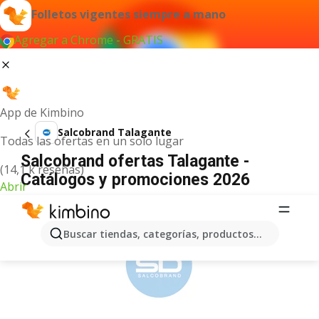
Folletos vigentes siempre a mano
Agregar a Chrome - GRATIS
App de Kimbino
Salcobrand Talagante
Todas las ofertas en un solo lugar
Salcobrand ofertas Talagante -
(14,1 k reseñas)
Catálogos y promociones 2026
Abrir
ANUNCIO
Buscar tiendas, categorías, productos...