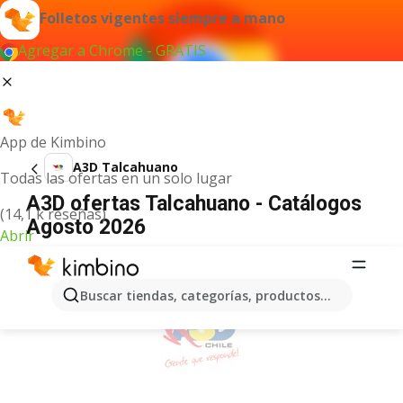
Folletos vigentes siempre a mano
Agregar a Chrome - GRATIS
App de Kimbino
A3D Talcahuano
Todas las ofertas en un solo lugar
A3D ofertas Talcahuano - Catálogos
(14,1 k reseñas)
Agosto 2026
Abrir
ANUNCIO
Buscar tiendas, categorías, productos...