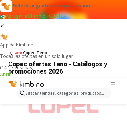
Folletos vigentes siempre a mano
Agregar a Chrome - GRATIS
App de Kimbino
Copec Teno
Todas las ofertas en un solo lugar
Copec ofertas Teno - Catálogos y
(14,1 k reseñas)
promociones 2026
Abrir
ANUNCIO
Buscar tiendas, categorías, productos...