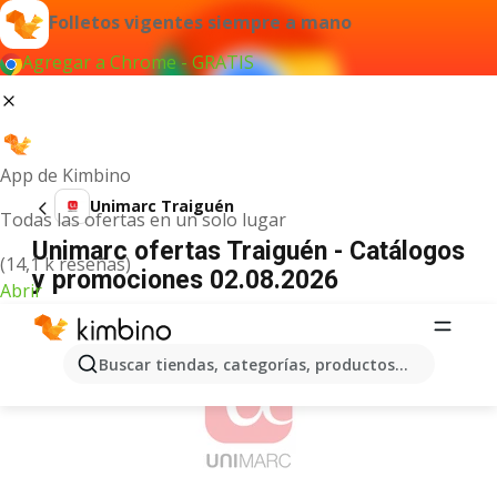
Folletos vigentes siempre a mano
Agregar a Chrome - GRATIS
App de Kimbino
Unimarc Traiguén
Todas las ofertas en un solo lugar
Unimarc ofertas Traiguén - Catálogos
(14,1 k reseñas)
y promociones 02.08.2026
Abrir
ANUNCIO
Buscar tiendas, categorías, productos...