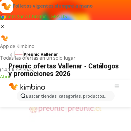
Folletos vigentes siempre a mano
Agregar a Chrome - GRATIS
App de Kimbino
Preunic Vallenar
Todas las ofertas en un solo lugar
Preunic ofertas Vallenar - Catálogos
(14,1 k reseñas)
y promociones 2026
Abrir
ANUNCIO
Buscar tiendas, categorías, productos...