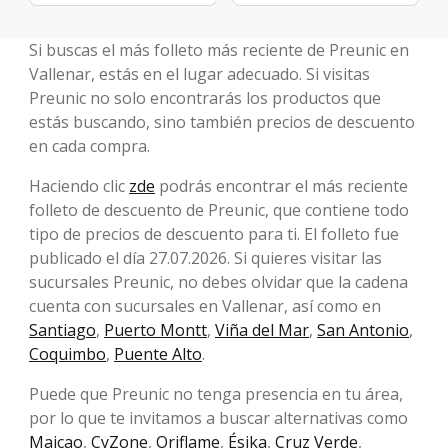
Si buscas el más folleto más reciente de Preunic en
Vallenar, estás en el lugar adecuado. Si visitas
Preunic no solo encontrarás los productos que
estás buscando, sino también precios de descuento
en cada compra.
Haciendo clic
zde
podrás encontrar el más reciente
folleto de descuento de Preunic, que contiene todo
tipo de precios de descuento para ti. El folleto fue
publicado el día 27.07.2026. Si quieres visitar las
sucursales Preunic, no debes olvidar que la cadena
cuenta con sucursales en Vallenar, así como en
Santiago
,
Puerto Montt
,
Viña del Mar
,
San Antonio
,
Coquimbo
,
Puente Alto
.
Puede que Preunic no tenga presencia en tu área,
por lo que te invitamos a buscar alternativas como
Maicao
,
CyZone
,
Oriflame
,
Ésika
,
Cruz Verde
,