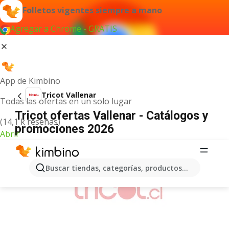
Folletos vigentes siempre a mano
Agregar a Chrome - GRATIS
App de Kimbino
Tricot Vallenar
Todas las ofertas en un solo lugar
Tricot ofertas Vallenar - Catálogos y
(14,1 k reseñas)
promociones 2026
Abrir
ANUNCIO
Buscar tiendas, categorías, productos...