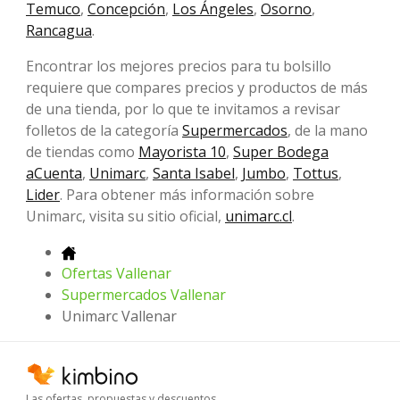
Temuco
,
Concepción
,
Los Ángeles
,
Osorno
,
Rancagua
.
Encontrar los mejores precios para tu bolsillo
requiere que compares precios y productos de más
de una tienda, por lo que te invitamos a revisar
folletos de la categoría
Supermercados
, de la mano
de tiendas como
Mayorista 10
,
Super Bodega
aCuenta
,
Unimarc
,
Santa Isabel
,
Jumbo
,
Tottus
,
Lider
. Para obtener más información sobre
Unimarc, visita su sitio oficial,
unimarc.cl
.
Ofertas Vallenar
Supermercados Vallenar
Unimarc Vallenar
Las ofertas, propuestas y descuentos