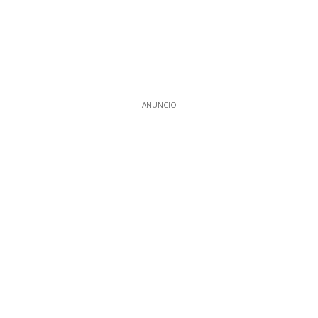
ANUNCIO