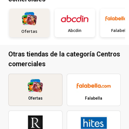
Abcdin
Falabell
Ofertas
Otras tiendas de la categoría Centros
comerciales
Ofertas
Falabella