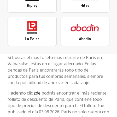
Ripley
Hites
La Polar
Abcdin
Si buscas el más folleto más reciente de Paris en
Valparaíso, estás en el lugar adecuado. En las
tiendas de Paris encontrarás todo tipo de
productos para tus compras semanales, siempre
con la posibilidad de ahorrar en cada viaje.
Haciendo clic
zde
podrás encontrar el más reciente
folleto de descuento de Paris, que contiene todo
tipo de precios de descuento para ti. El folleto fue
publicado el día 03.08.2026. Paris no solo cuenta con