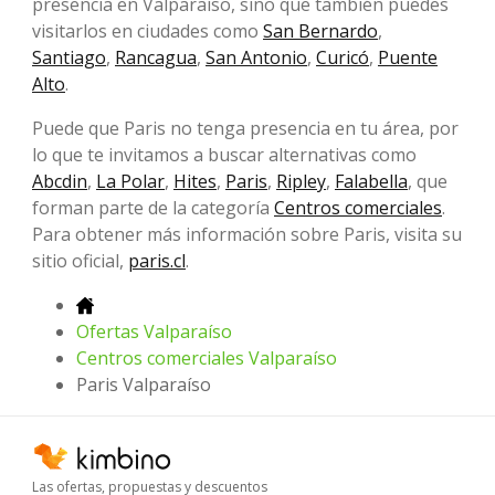
presencia en Valparaíso, sino que también puedes
visitarlos en ciudades como
San Bernardo
,
Santiago
,
Rancagua
,
San Antonio
,
Curicó
,
Puente
Alto
.
Puede que Paris no tenga presencia en tu área, por
lo que te invitamos a buscar alternativas como
Abcdin
,
La Polar
,
Hites
,
Paris
,
Ripley
,
Falabella
, que
forman parte de la categoría
Centros comerciales
.
Para obtener más información sobre Paris, visita su
sitio oficial,
paris.cl
.
Ofertas Valparaíso
Centros comerciales Valparaíso
Paris Valparaíso
Las ofertas, propuestas y descuentos