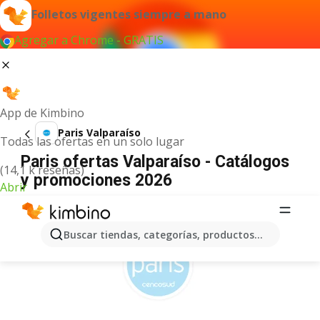
Folletos vigentes siempre a mano
Agregar a Chrome - GRATIS
App de Kimbino
Paris Valparaíso
Todas las ofertas en un solo lugar
Paris ofertas Valparaíso - Catálogos
(14,1 k reseñas)
y promociones 2026
Abrir
ANUNCIO
Buscar tiendas, categorías, productos...