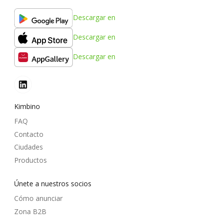
Descargar en
Descargar en
Descargar en
Kimbino
FAQ
Contacto
Ciudades
Productos
Únete a nuestros socios
Cómo anunciar
Zona B2B