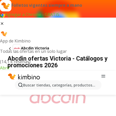
Folletos vigentes siempre a mano
Agregar a Chrome - GRATIS
App de Kimbino
Abcdin Victoria
Todas las ofertas en un solo lugar
Abcdin ofertas Victoria - Catálogos y
(14,1 k reseñas)
promociones 2026
Abrir
ANUNCIO
Buscar tiendas, categorías, productos...