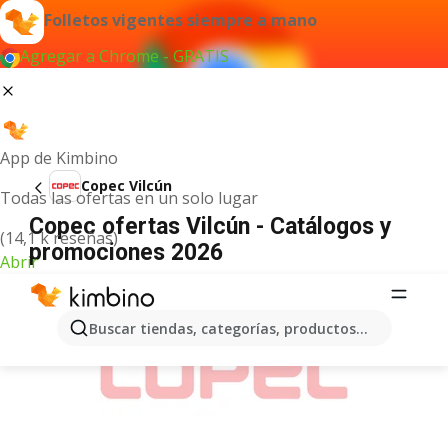
Folletos vigentes siempre a mano
Agregar a Chrome - GRATIS
App de Kimbino
Copec Vilcún
Todas las ofertas en un solo lugar
Copec ofertas Vilcún - Catálogos y
(14,1 k reseñas)
promociones 2026
Abrir
ANUNCIO
Buscar tiendas, categorías, productos...