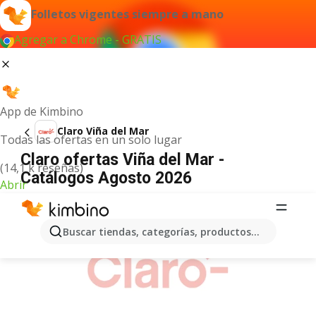
Folletos vigentes siempre a mano
Agregar a Chrome - GRATIS
App de Kimbino
Claro Viña del Mar
Todas las ofertas en un solo lugar
Claro ofertas Viña del Mar -
(14,1 k reseñas)
Catálogos Agosto 2026
Abrir
ANUNCIO
Buscar tiendas, categorías, productos...