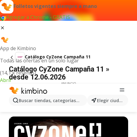
Folletos vigentes siempre a mano
Agregar a Chrome - GRATIS
App de Kimbino
Catálogo CyZone Campaña 11
Todas las ofertas en un solo lugar
Catálogo CyZone Campaña 11 »
(14,1 k reseñas)
desde 12.06.2026
Abrir
ANUNCIO
Buscar tiendas, categorías, productos...
Elegir ciudad