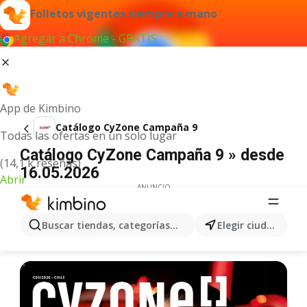
Folletos vigentes siempre a mano
Agregar a Chrome - GRATIS
App de Kimbino
Catálogo CyZone Campaña 9
Todas las ofertas en un solo lugar
Catálogo CyZone Campaña 9 » desde
(14,1 k reseñas)
16.05.2026
Abrir
ANUNCIO
Buscar tiendas, categorías, productos...
Elegir ciudad