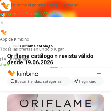
Folletos vigentes siempre a mano
Agregar a Chrome - GRATIS
App de Kimbino
Oriflame catálogo
Todas las ofertas en un solo lugar
Oriflame catálogo » revista válido
(14,1 k reseñas)
desde 19.06.2026
Abrir
ANUNCIO
Buscar tiendas, categorías, productos...
Elegir ciudad