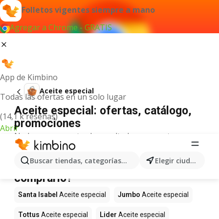
Folletos vigentes siempre a mano
Agregar a Chrome - GRATIS
App de Kimbino
Aceite especial
Todas las ofertas en un solo lugar
Aceite especial: ofertas, catálogo,
(14,1 k reseñas)
promociones
Abrir
No hemos encontrado resultados para este
término.
Aceite especial en oferta - ¿Dónde
Buscar tiendas, categorías, productos...
Elegir ciudad
comprarlo?
Santa Isabel
Aceite especial
Jumbo
Aceite especial
Tottus
Aceite especial
Lider
Aceite especial