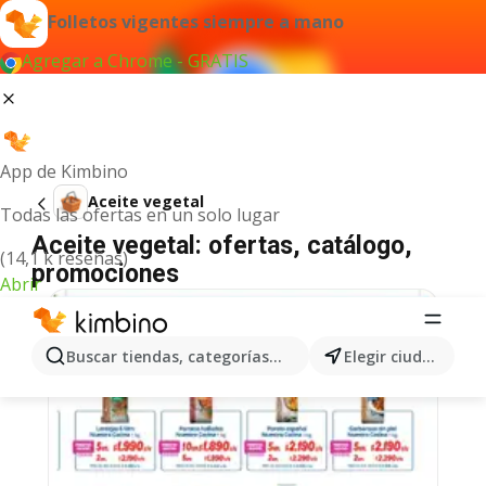
Folletos vigentes siempre a mano
Agregar a Chrome - GRATIS
App de Kimbino
Aceite vegetal
Todas las ofertas en un solo lugar
Aceite vegetal: ofertas, catálogo,
(14,1 k reseñas)
promociones
Abrir
Buscar tiendas, categorías, productos...
Elegir ciudad