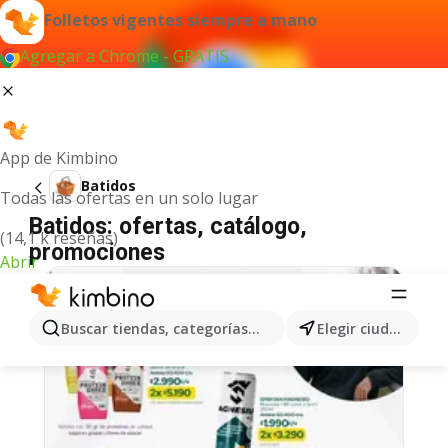
Folletos vigentes siempre a mano
Agregar a Chrome - GRATIS
App de Kimbino
Batidos
Todas las ofertas en un solo lugar
Batidos: ofertas, catálogo,
(14,1 k reseñas)
promociones
Abrir
Buscar tiendas, categorías, productos...
Elegir ciudad