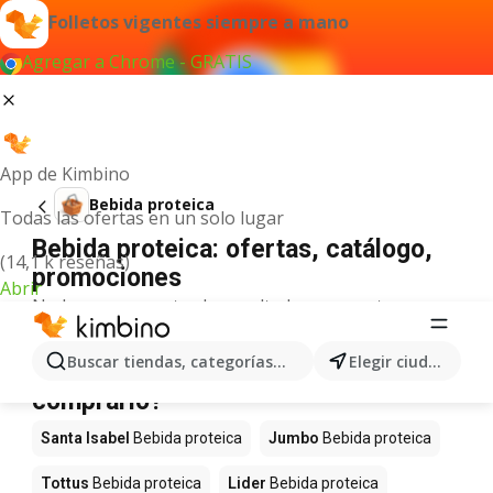
Folletos vigentes siempre a mano
Agregar a Chrome - GRATIS
App de Kimbino
Bebida proteica
Todas las ofertas en un solo lugar
Bebida proteica: ofertas, catálogo,
(14,1 k reseñas)
promociones
Abrir
No hemos encontrado resultados para este
término.
Bebida proteica en oferta - ¿Dónde
Buscar tiendas, categorías, productos...
Elegir ciudad
comprarlo?
Santa Isabel
Bebida proteica
Jumbo
Bebida proteica
Tottus
Bebida proteica
Lider
Bebida proteica