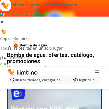
Folletos vigentes siempre a mano
Agregar a Chrome - GRATIS
App de Kimbino
Bomba de agua
Todas las ofertas en un solo lugar
Bomba de agua: ofertas, catálogo,
(14,1 k reseñas)
promociones
Abrir
No hemos encontrado resultados para este
término.
Más ofertas en la categoría
Buscar tiendas, categorías, productos...
Elegir ciudad