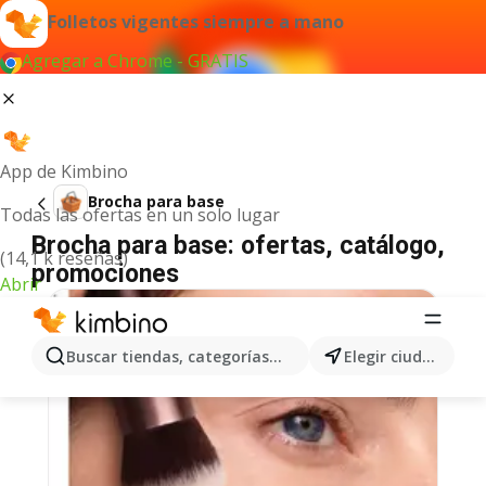
Folletos vigentes siempre a mano
Agregar a Chrome - GRATIS
App de Kimbino
Brocha para base
Todas las ofertas en un solo lugar
Brocha para base: ofertas, catálogo,
(14,1 k reseñas)
promociones
Abrir
Buscar tiendas, categorías, productos...
Elegir ciudad